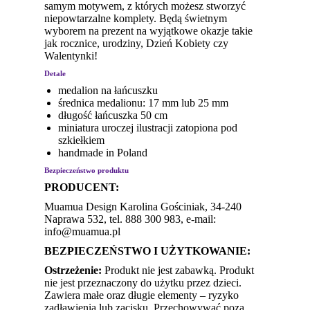
samym motywem, z których możesz stworzyć
niepowtarzalne komplety. Będą świetnym
wyborem na prezent na wyjątkowe okazje takie
jak rocznice, urodziny, Dzień Kobiety czy
Walentynki!
Detale
medalion na łańcuszku
średnica medalionu: 17 mm lub 25 mm
długość łańcuszka 50 cm
miniatura uroczej ilustracji zatopiona pod
szkiełkiem
handmade in Poland
Bezpieczeństwo produktu
PRODUCENT:
Muamua Design Karolina Gościniak, 34-240
Naprawa 532, tel. 888 300 983, e-mail:
info@muamua.pl
BEZPIECZEŃSTWO I UŻYTKOWANIE:
Ostrzeżenie:
Produkt nie jest zabawką. Produkt
nie jest przeznaczony do użytku przez dzieci.
Zawiera małe oraz długie elementy – ryzyko
zadławienia lub zacisku. Przechowywać poza