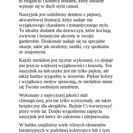
to elegancki i kobiecy dodatek, który idealnie
wpisuje się w duch stylu casual.
Naszyjnik jest ozdobiony detalem z pięknej,
akwarelowej ilustracji, który nadaje mu
wyjątkowego charakteru i romantycznego stylu.
To idealny dodatek dla dziewczyn, które kochają
zwiewne i botaniczne akcenty w swojej
garderobie. Doskonale nadaje się na specjalne
okazje, takie jak urodziny, randki, czy spotkania
ze znajomymi.
Każdy medalion jest ręcznie wykonany, co dodaje
mu jeszcze większej wyjątkowości i kunsztu. Ten
naszyjnik na łańcuszku jest nie tylko piękny, ale
takżę bardzo wygodny w noszeniu.
Piękne kolory
i wyjątkowy motyw sprawiają, że medalion stanie
się Twoim osobistym amuletem.
Wykonany z najwyższej jakości stali
chirurgicznej, jest nie tylko wytrzymały, ale także
bezpieczny dla alergików. Będzie Ci towarzyszyć
przez wiele lat. Dzięki wygodnemu zapięciu
naszyjnik jest łatwy do założenia i zdejmowania.
W butiku znajdziesz wiele różnych elementów
biżuteryjnych w podobnej kolorystyce lub z tym