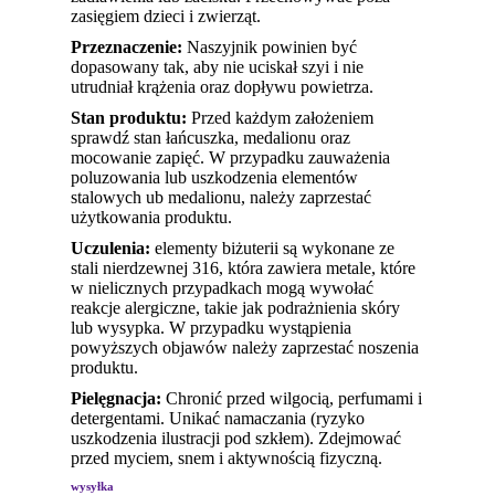
zasięgiem dzieci i zwierząt.
Przeznaczenie:
Naszyjnik powinien być
dopasowany tak, aby nie uciskał szyi i nie
utrudniał krążenia oraz dopływu powietrza.
Stan produktu:
Przed każdym założeniem
sprawdź stan łańcuszka, medalionu oraz
mocowanie zapięć. W przypadku zauważenia
poluzowania lub uszkodzenia elementów
stalowych ub medalionu, należy zaprzestać
użytkowania produktu.
Uczulenia:
elementy biżuterii są wykonane ze
stali nierdzewnej 316, która zawiera metale, które
w nielicznych przypadkach mogą wywołać
reakcje alergiczne, takie jak podrażnienia skóry
lub wysypka. W przypadku wystąpienia
powyższych objawów należy zaprzestać noszenia
produktu.
Pielęgnacja:
Chronić przed wilgocią, perfumami i
detergentami. Unikać namaczania (ryzyko
uszkodzenia ilustracji pod szkłem). Zdejmować
przed myciem, snem i aktywnością fizyczną.
wysyłka